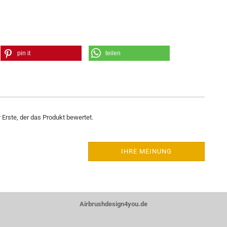
pin it
teilen
Erste, der das Produkt bewertet.
IHRE MEINUNG
Airbrushdesign4you.de