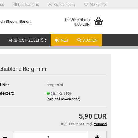
hop
Deutschland
Kundenlogin
Merkzettel
Ihr Warenkorb
ush Shop in Bönen!
0,00 EUR
AIRBRUSH ZUBEHÖR
NEU
SUCHEN
chablone Berg mini
t.Nr.:
berg-mini
eferzeit:
ca. 1-2 Tage
(Ausland abweichend)
5,90 EUR
inkl. 19% MwSt. zzgl.
Versand