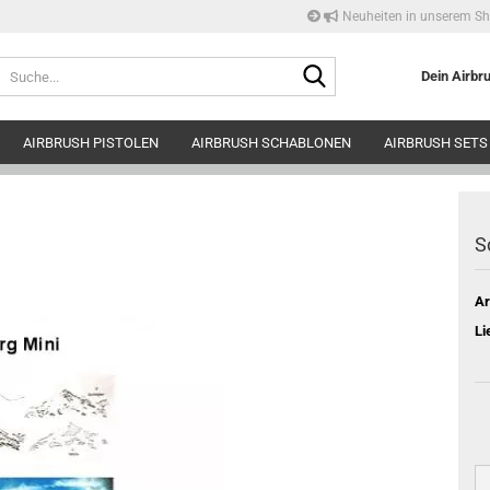
Neuheiten in unserem S
Suche...
Dein Airbr
AIRBRUSH PISTOLEN
AIRBRUSH SCHABLONEN
AIRBRUSH SETS
S
Ar
Li