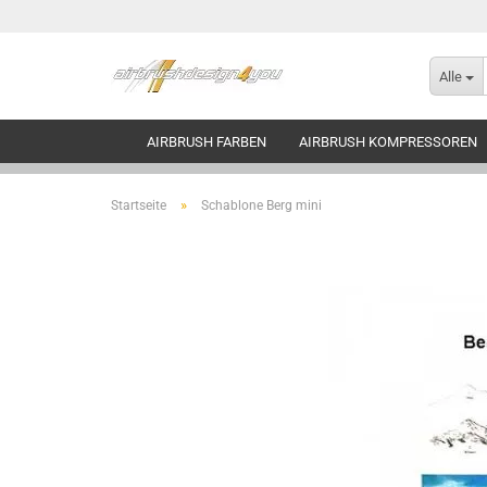
Alle
AIRBRUSH FARBEN
AIRBRUSH KOMPRESSOREN
»
Startseite
Schablone Berg mini