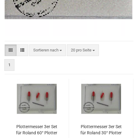
Sortieren nach
pro Seite
Sortieren nach
20 pro Seite
1
Plottermesser 3er Set
Plottermesser 3er Set
für Roland 60° Plotter
für Roland 30° Plotter