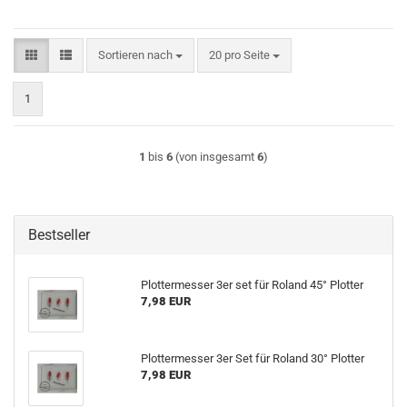
Sortieren nach
pro Seite
Sortieren nach
20 pro Seite
1
1
bis
6
(von insgesamt
6
)
Bestseller
Plottermesser 3er set für Roland 45° Plotter
7,98 EUR
Plottermesser 3er Set für Roland 30° Plotter
7,98 EUR